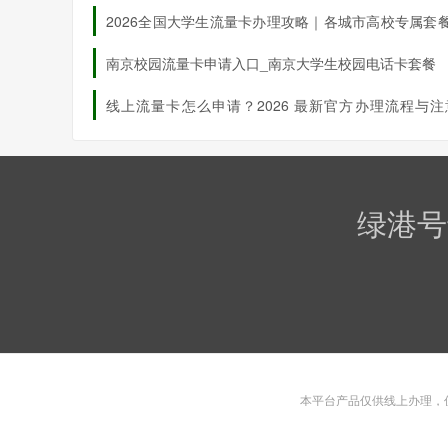
线上申领）
2026全国大学生流量卡办理攻略｜各城市高校专属套餐
套餐选择与支付：根据需求选择副卡类型（如普通副
上申请入口
南京校园流量卡申请入口_南京大学生校园电话卡套餐
快递配送与激活：副卡通过EMS或顺丰配送，通常3个
成激活。线上办理支持24小时自助服务，适合熟悉数
线上流量卡怎么申请？2026 最新官方办理流程与注
（三）电话客服办理
项
拨打10099官方客服热线，按语音提示登记副卡办
寄方式送达，用户需在7天内激活。此方式适合无法
绿港号
三、套餐选择：性价比与功能平衡术
主流套餐对比
福兔卡：月费29元，含30GB通用流量+30GB定向
享192GB流量池。
双百套餐2.0：月费29元，含100GB通用流量+10
本平台产品仅供线上办理，
可添加3张免费成员号，适合语音通话较多的用户。