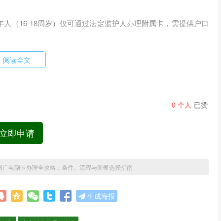
人（16-18周岁）仅可通过法定监护人办理附属卡，需提供户口
升级主卡套餐或咨询客服开通权限。例如，双百套餐2.0用户若需
阅读全文
0
个人
已赞
n28频段），2023年前机型需通过系统升级或运营商验证。用户
立即申请
5G速率。若主卡为4G套餐，副卡将自动降级为4G网络。
国广电副卡办理全攻略：条件、流程与套餐选择指南
户需额外提供社保缴纳证明。
生成海报
等材料，以证明主副卡关系。