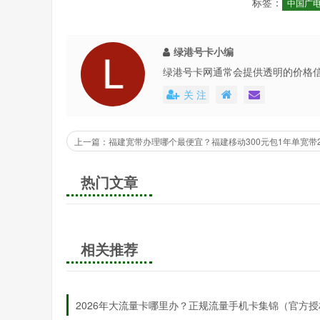
标签：
中国广
主卡服务协议：部分营业厅要求提供主卡开户时签署
二、办理流程：线上线下双渠道详解
绿港号卡小编
绿港号卡网通常会提供透明的价格
（一）线下营业厅办理
还会不定期地推出各种优惠活动，
关 注
选择网点：通过广电官网或APP查询附近支持副卡业
填写申请表：领取《副卡业务受理单》，填写主卡号
实名认证与制卡：提交身份证原件进行人脸识别核验，
热门文章
激活使用：副卡插入手机后，根据短信提示完成首次
卡或需现场咨询的用户。
（二）线上自助办理
相关推荐
入口定位：登录中国广电APP，进入【分类】-【办
2026年大流量卡哪里办？正规流量手机卡集锦（官方授
信息填写与核验：输入主卡号、副卡申请人身份证信