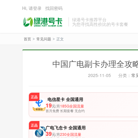
Hi, 请登录
找回密码
绿港号卡推荐平台
为您寻找高性价比的号卡套餐
首页
常见问题
正文
>
>
中国广电副卡办理全攻
2025-11-05
分类：
常
正品
电信星卡 全国通用
19
元/月
185G全国流量
首月免费 长期套餐 无合约
正品
广电飞念卡 全国通用
39
元/月
230全国流量