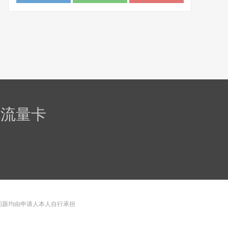
卡 (1)
规流量卡
问题均由申请人本人自行承担