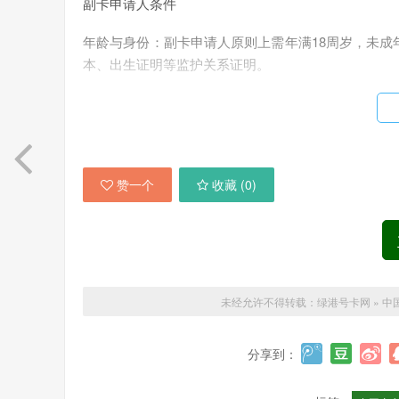
副卡申请人条件
年龄与身份：副卡申请人原则上需年满18周岁，未成年
本、出生证明等监护关系证明。
数量限制：单张主卡最多可绑定2张副卡，超出数量需
办理第3张副卡，需额外支付费用或调整套餐。
设备兼容性验证
赞一个
收藏 (
0
)
频段支持：办理前需确认手机支持广电700MHz频段（
可登录广电APP的“设备检测”功能自查兼容性。
5G网络功能：主卡需开通5G网络服务，副卡方可共享
材料准备清单
未经允许不得转载：
绿港号卡网
»
中
基础材料：主卡及副卡申请人身份证原件，非深户用
分享到：
亲属关系证明：家庭套餐用户需补充户口本、结婚证