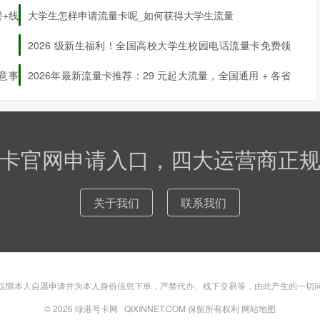
入口汇总
+线
大学生怎样申请流量卡呢_如何获得大学生流量
卡、6元优惠副卡），支付首月费用及预存金。
2026 级新生福利！全国高校大学生校园电话流量卡免费领
工作日内送达。收到卡后，扫描二维码或登录APP输入PUK码完
字操作的用户。
取
意事
2026年最新流量卡推荐：29 元起大流量，全国通用 + 各省
专属全覆盖申请入口
理需求。客服人员将核对主卡信息并引导完成实名认证，副卡通过邮
到店且不熟悉线上操作的用户，但审核周期可能较长。
卡官网申请入口，四大运营商正
关于我们
联系我们
流量，副卡月费10元/张。适合流量需求中等的家庭用户，主副卡共
0分钟语音，副卡月费6元/张（限2张）。支持亲情网服务，主号6元/月
仅限本人自愿申请并为本人身份信息下单，严禁代办、线下交易等，由此产生的一切
© 2026
绿港号卡网
QIXINNET.COM 保留所有权利
网站地图