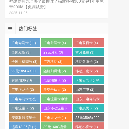
福建宽带办理哪个最便宜？福建移动300元包1年单宽
带200M【免调试费】
2025-11-05
热门标签
广电奔马卡 (11)
广电升卿卡 (4)
广电双百卡 (4)
全国发货 (3)
29元月租 (3)
首月免费 (3)
全国手机靓号 (3)
广东移动 (2)
移动冬阳卡 (2)
29元185G+100
随机归属地 (2)
移动广发卡 (2)
分钟 (2)
有效期36个月
电信湘悦卡 (2)
卡耀云号卡分销
(2)
平台 (2)
广电正龙卡 (2)
星空合伙人 (2)
山东广电 (2)
广电奔马卡怎么
广电流量卡申请
山东广电奔马卡
样？ (2)
(2)
(2)
广电流量卡 (2)
山东移动流量卡
广电惠民卡 (2)
(2)
安徽联通流量卡
广电大龙卡 (1)
28元350G+200
(2)
分钟 (1)
适应18-35岁 (1)
39元160G流量
移动小庆卡 (1)