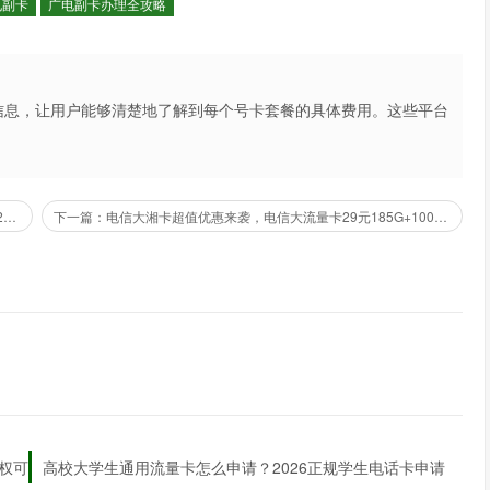
电副卡
广电副卡办理全攻略
的协议原件或复印件。
信息，让用户能够清楚地了解到每个号卡套餐的具体费用。这些平台
不仅提高了用户的购买体验，也促进了市场的公平竞争。
务的营业厅，优先选择旗舰厅或社区服务站以减少排队时间。
、副卡申请人信息及套餐选择，签署服务协议。
上一篇：福建宽带办理哪个最便宜？福建移动300元包1年单宽带200M【免调试费】
下一篇：电信大湘卡超值优惠来袭，电信大流量卡29元185G+100分钟（全国可申请发货）
缴纳10元制卡费后，工作人员现场写卡并测试信号。
实名认证，即可正常使用。线下办理全程约20分钟，适合急需用
理】页面，选择【副卡办理】功能。
权可
高校大学生通用流量卡怎么申请？2026正规学生电话卡申请
息，上传身份证正反面照片并完成人脸识别。