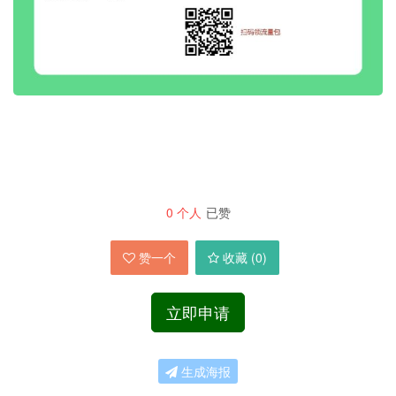
0
个人
已赞
赞一个
收藏 (
0
)
立即申请
生成海报