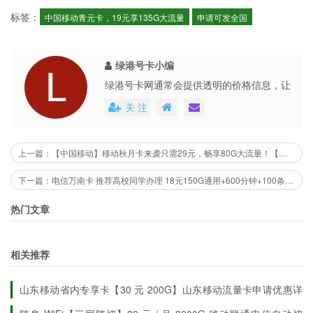
标签：
中国移动青元卡，19元享135G大流量
申请可发全国
绿港号卡小编
绿港号卡网通常会提供透明的价格信息，让
用户能够清楚地了解到每个号卡套餐的具体
关 注
费用。这些平台还会不定期地推出各种优惠
活动，不仅提高了用户的购买体验，也促进
了市场的公平竞争。
上一篇：【中国移动】移动秋月卡来袭只需29元，畅享80G大流量！【发全国北京地区也可申请】
下一篇：电信万南卡 推荐高校同学办理 18元150G通用+600分钟+100条短信 校园流量卡
热门文章
相关推荐
山东移动省内专享卡【30 元 200G】山东移动流量卡申请优惠详
情