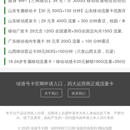
随身 WiFi【三网随切】39 元 / 月 3000G 移动联通电信自动切
换
山东专属移动卡【30 元 300G+100 分钟】山东移动流量卡优惠详
情全解
山东移动星泉卡｜29 元享 400G 流量 + 300 分钟通话，校园 / 本
地用超划算
移动广发卡 29元含 120G 全国通用+30G全国定向共150G 流量、
100分钟国内通话（发广州，佛山，深圳）
广东移动省内专属卡 39 元享 200G 流量 + 100 分钟通话
山西移动晋运卡39元263G+100分钟（只发山西太原，吕梁）
18-24岁专属移动流量卡！移动动感卡20元解锁190G流量+350分
钟通话+3会员
20元190G+350分钟+3会员（1自选）
绿港号卡官网申请入口，四大运营商正规流量卡
关于我们
联系我们
本平台产品仅供线上办理，仅限本人自愿申请并为本人身份信息下单，严禁代
办、线下交易等，由此产生的一切问题均由申请人本人自行承担
© 2026
绿港号卡网
QIXINNET.COM 保留所有权利
网站地图