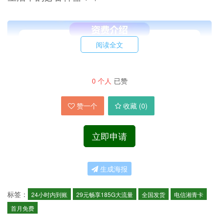
阅读全文
0
个人
已赞
赞一个
收藏 (
0
)
立即申请
生成海报
标签：
24小时内到账
29元畅享185G大流量
全国发货
电信湘青卡
首月免费