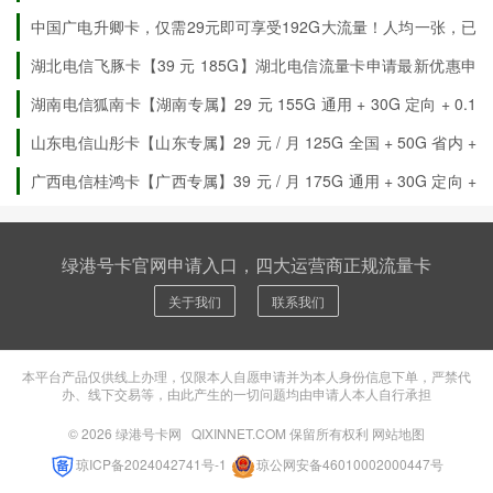
高校同学申请，远超校园卡（全国发货）
三个月后自动关闭语音功
中国广电升卿卡，仅需29元即可享受192G大流量！人均一张，已
能，省心省力
有申请10+人次在使用（全国发货）
广电卡销量NO:1大流量卡，广
湖北电信飞豚卡【39 元 185G】湖北电信流量卡申请最新优惠申
电最稳定的卡
请详情
湖南电信狐南卡【湖南专属】29 元 155G 通用 + 30G 定向 + 0.1
元 / 分钟
山东电信山彤卡【山东专属】29 元 / 月 125G 全国 + 50G 省内 +
30G 定向
广西电信桂鸿卡【广西专属】39 元 / 月 175G 通用 + 30G 定向 +
300 分钟通话
绿港号卡官网申请入口，四大运营商正规流量卡
关于我们
联系我们
本平台产品仅供线上办理，仅限本人自愿申请并为本人身份信息下单，严禁代
办、线下交易等，由此产生的一切问题均由申请人本人自行承担
© 2026
绿港号卡网
QIXINNET.COM 保留所有权利
网站地图
琼ICP备2024042741号-1
琼公网安备46010002000447号