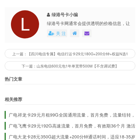
绿港号卡小编
绿港号卡网通常会提供透明的价格信息，让
用户能够清楚地了解到每个号卡套餐的具体
关 注
费用。这些平台还会不定期地推出各种优惠
活动，不仅提高了用户的购买体验，也促进
了市场的公平竞争。
上一篇：【四川电信专属】电信行运卡29元180G+200分钟+权益N选1
下一篇：山东电信600元包1年单宽带500M【不含调试费】
热门文章
相关推荐
广电祥龙卡29元月租99G全国通用流量，首月免费，流量结转，
有效期10年
首月赠送入网体验金,实现首月免月租
广电飞鹰卡29元192G高速流量，首月免费，有效期36个月
激活
当月快递处充值100元 享受优惠
广电大龙卡28元350G超大流量+200分钟通话时间，适应18-35岁